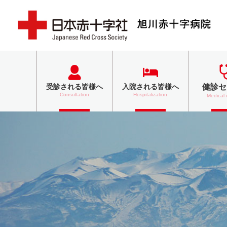
健診セ
受診される
皆様へ
入院される
皆様へ
Consultation
Hospitalization
Medical