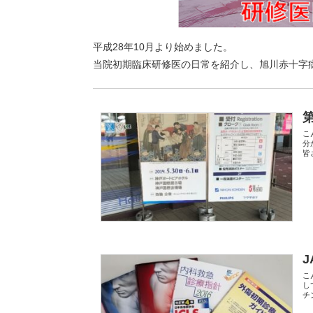
平成28年10月より始めました。
当院初期臨床研修医の日常を紹介し、旭川赤十字
こ
分
皆
J
こ
し
チ