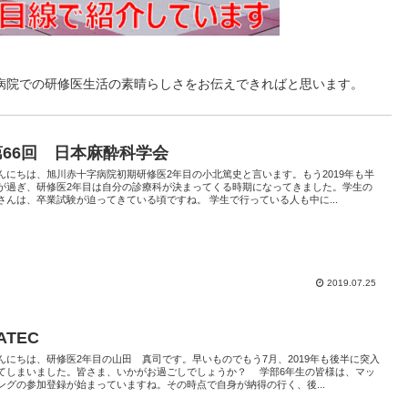
病院での研修医生活の素晴らしさをお伝えできればと思います。
第66回 日本麻酔科学会
んにちは、旭川赤十字病院初期研修医2年目の小北篤史と言います。もう2019年も半
が過ぎ、研修医2年目は自分の診療科が決まってくる時期になってきました。学生の
さんは、卒業試験が迫ってきている頃ですね。 学生で行っている人も中に...
2019.07.25
ATEC
んにちは、研修医2年目の山田 真司です。早いものでもう7月、2019年も後半に突入
てしまいました。皆さま、いかがお過ごしでしょうか？ 学部6年生の皆様は、マッ
ングの参加登録が始まっていますね。その時点で自身が納得の行く、後...