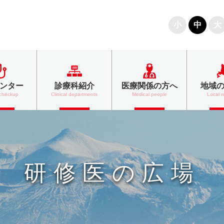
文字の大きさ
小
中
大
ンター
診療科紹介
医療関係の方へ
地域
 checkup
Clinical departments
Medical people
Local r
研修医の広場