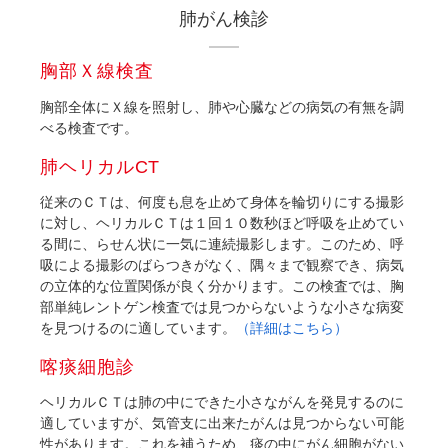
肺がん検診
胸部Ｘ線検査
胸部全体にＸ線を照射し、肺や心臓などの病気の有無を調
べる検査です。
肺ヘリカルCT
従来のＣＴは、何度も息を止めて身体を輪切りにする撮影
に対し、ヘリカルＣＴは１回１０数秒ほど呼吸を止めてい
る間に、らせん状に一気に連続撮影します。このため、呼
吸による撮影のばらつきがなく、隅々まで観察でき、病気
の立体的な位置関係が良く分かります。この検査では、胸
部単純レントゲン検査では見つからないような小さな病変
を見つけるのに適しています。
（詳細はこちら）
喀痰細胞診
ヘリカルＣＴは肺の中にできた小さながんを発見するのに
適していますが、気管支に出来たがんは見つからない可能
性があります。これを補うため、痰の中にがん細胞がない