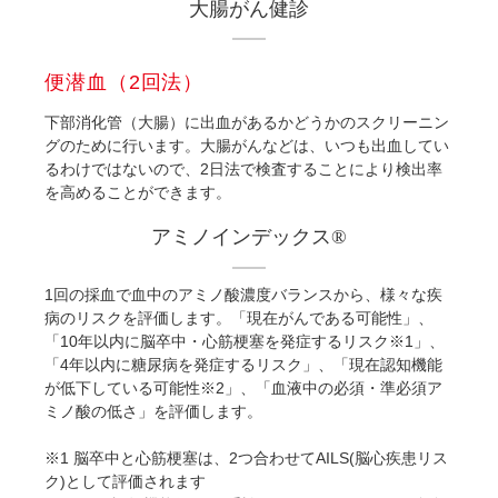
大腸がん健診
便潜血（2回法）
下部消化管（大腸）に出血があるかどうかのスクリーニン
グのために行います。大腸がんなどは、いつも出血してい
るわけではないので、2日法で検査することにより検出率
を高めることができます。
アミノインデックス®
1回の採血で血中のアミノ酸濃度バランスから、様々な疾
病のリスクを評価します。「現在がんである可能性」、
「10年以内に脳卒中・心筋梗塞を発症するリスク※1」、
「4年以内に糖尿病を発症するリスク」、「現在認知機能
が低下している可能性※2」、「血液中の必須・準必須ア
ミノ酸の低さ」を評価します。
※1 脳卒中と心筋梗塞は、2つ合わせてAILS(脳心疾患リス
ク)として評価されます