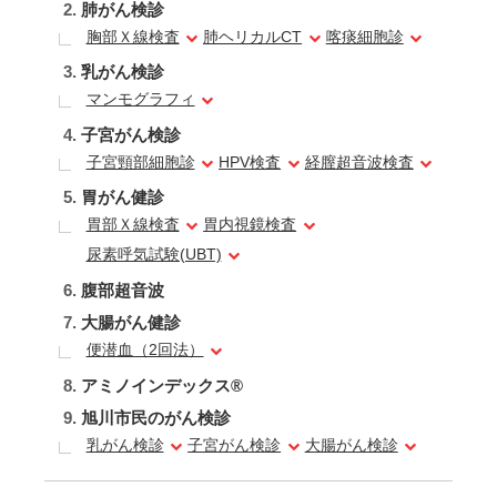
肺がん検診
胸部Ｘ線検査
肺ヘリカルCT
喀痰細胞診
乳がん検診
マンモグラフィ
子宮がん検診
子宮頸部細胞診
HPV検査
経膣超音波検査
胃がん健診
胃部Ｘ線検査
胃内視鏡検査
尿素呼気試験(UBT)
腹部超音波
大腸がん健診
便潜血（2回法）
アミノインデックス®
旭川市民のがん検診
乳がん検診
子宮がん検診
大腸がん検診