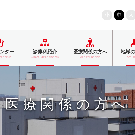
文字の大きさ
小
中
大
ンター
診療科紹介
医療関係の方へ
地域
 checkup
Clinical departments
Medical people
Local r
医療関係の方へ