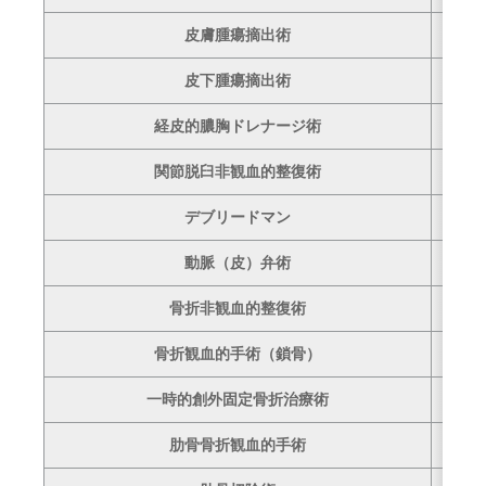
皮膚腫瘍摘出術
–
皮下腫瘍摘出術
–
経皮的膿胸ドレナージ術
1
関節脱臼非観血的整復術
–
デブリードマン
–
動脈（皮）弁術
–
骨折非観血的整復術
–
骨折観血的手術（鎖骨）
1
一時的創外固定骨折治療術
–
肋骨骨折観血的手術
–