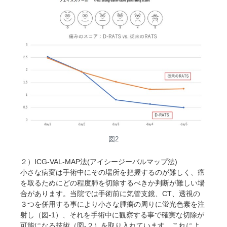
図2
２）ICG-VAL-MAP法(アイシージーバルマップ法)
小さな病変は手術中にその場所を把握するのが難しく、癌
を取るためにどの程度肺を切除するべきか判断が難しい場
合があります。当院では手術前に気管支鏡、CT、透視の
３つを併用する事により小さな腫瘍の周りに蛍光色素を注
射し（図-1）、それを手術中に観察する事で確実な切除が
可能になる技術（図-２）を取り入れています。これによ