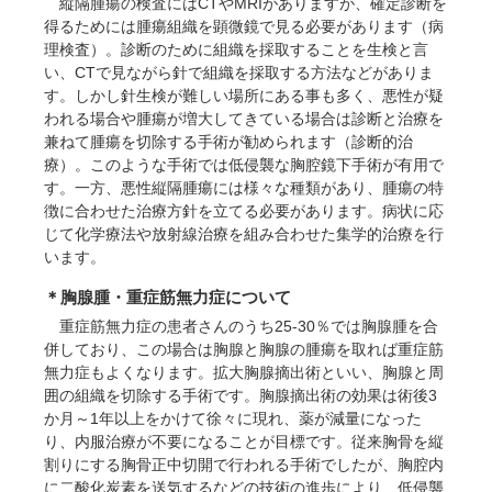
縦隔腫瘍の検査にはCTやMRIがありますが、確定診断を
得るためには腫瘍組織を顕微鏡で見る必要があります（病
理検査）。診断のために組織を採取することを生検と言
い、CTで見ながら針で組織を採取する方法などがありま
す。しかし針生検が難しい場所にある事も多く、悪性が疑
われる場合や腫瘍が増大してきている場合は診断と治療を
兼ねて腫瘍を切除する手術が勧められます（診断的治
療）。このような手術では低侵襲な胸腔鏡下手術が有用で
す。一方、悪性縦隔腫瘍には様々な種類があり、腫瘍の特
徴に合わせた治療方針を立てる必要があります。病状に応
じて化学療法や放射線治療を組み合わせた集学的治療を行
います。
＊胸腺腫・重症筋無力症について
重症筋無力症の患者さんのうち25-30％では胸腺腫を合
併しており、この場合は胸腺と胸腺の腫瘍を取れば重症筋
無力症もよくなります。拡大胸腺摘出術といい、胸腺と周
囲の組織を切除する手術です。胸腺摘出術の効果は術後3
か月～1年以上をかけて徐々に現れ、薬が減量になった
り、内服治療が不要になることが目標です。従来胸骨を縦
割りにする胸骨正中切開で行われる手術でしたが、胸腔内
に二酸化炭素を送気するなどの技術の進歩により、低侵襲