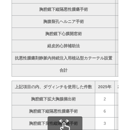
胸腔鏡下縦隔悪性腫瘍手術
2
胸腹裂孔ヘルニア手術
–
胸腔鏡下心膜開窓術
–
経皮的心肺補助法
–
抗悪性腫瘍剤静脈内持続注入用植込型カテーテル設置
1
合計
117
上記項目の内、ダヴィンチを使用した件数
2025年
2024
胸腔鏡下拡大胸腺摘出術
2
1
胸腔鏡下縦隔悪性腫瘍手術
6
2
胸腔鏡下良性縦隔腫瘍手術
3
–