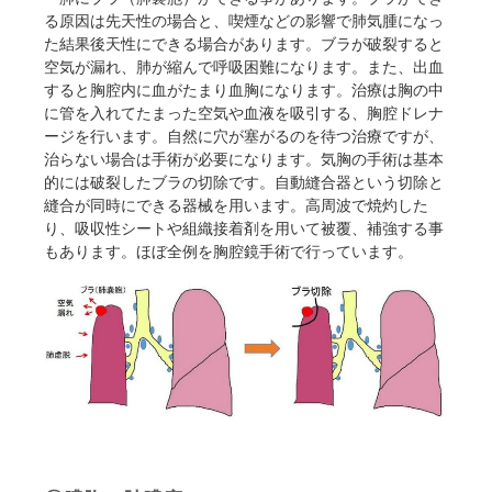
る原因は先天性の場合と、喫煙などの影響で肺気腫になっ
た結果後天性にできる場合があります。ブラが破裂すると
空気が漏れ、肺が縮んで呼吸困難になります。また、出血
すると胸腔内に血がたまり血胸になります。治療は胸の中
に管を入れてたまった空気や血液を吸引する、胸腔ドレナ
ージを行います。自然に穴が塞がるのを待つ治療ですが、
治らない場合は手術が必要になります。気胸の手術は基本
的には破裂したブラの切除です。自動縫合器という切除と
縫合が同時にできる器械を用います。高周波で焼灼した
り、吸収性シートや組織接着剤を用いて被覆、補強する事
もあります。ほぼ全例を胸腔鏡手術で行っています。