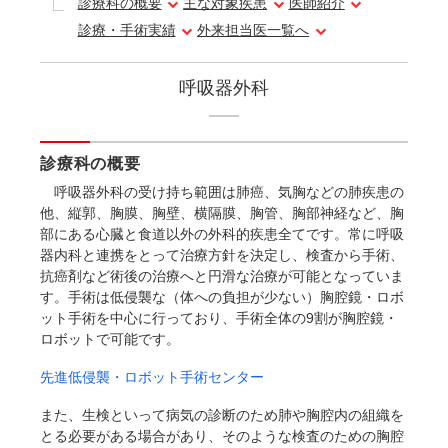
診療科の概要
主な対象疾患
医師紹介
診療・手術実績
外来担当医一覧へ
呼吸器外科
診療科の概要
呼吸器外科の受け持ち範囲は肺癌、気胸などの肺疾患の
他、縦郭、胸膜、胸壁、横隔膜、胸管、胸部神経など、胸
部にある心臓と食道以外の外科的疾患全てです。常に呼吸
器内科と連携をとって治療方針を決定し、検査から手術、
抗癌剤など術後の治療へと円滑な治療が可能となっていま
す。手術は低侵襲な（体への負担が少ない）胸腔鏡・ロボ
ット手術を中心に行っており、手術全体の9割が胸腔鏡・
ロボットで可能です。
先進低侵襲・ロボット手術センター
また、生検といって病気の診断のため肺や胸腔内の組織を
とる必要がある場合があり、そのような検査のための胸腔