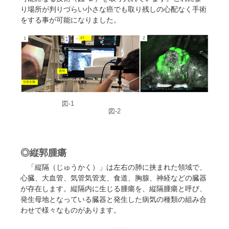
り場所が判りづらい小さな癌でも取り残しの心配なく手術
をする事が可能になりました。
図-1
図-2
◎縦郭腫瘍
「縦隔（じゅうかく）」は左右の肺に挟まれた領域で、
心臓、大血管、気管気管支、食道、胸腺、神経などの臓器
が存在します。縦隔内に生じる腫瘍を、縦隔腫瘍と呼び、
発生母地となっている臓器と発生した病気の種類の組み合
わせで様々なものがあります。