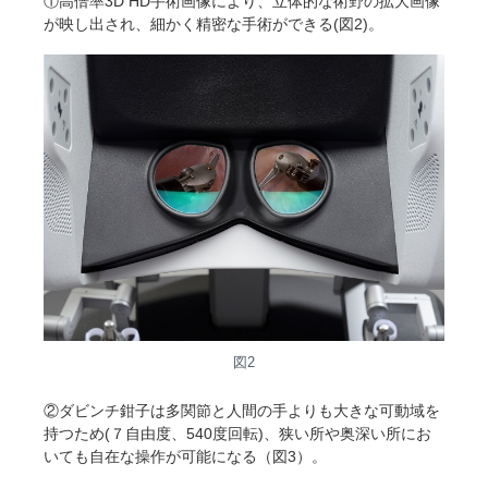
①高倍率3D HD手術画像により、立体的な術野の拡大画像
が映し出され、細かく精密な手術ができる(図2)。
図2
②ダビンチ鉗子は多関節と人間の手よりも大きな可動域を
持つため(７自由度、540度回転)、狭い所や奥深い所にお
いても自在な操作が可能になる（図3）。