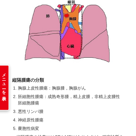
メニューを表示
縦隔腫瘍の分類
胸腺上皮性腫瘍：胸腺腫，胸腺がん
胚細胞性腫瘍：成熟奇形腫，精上皮腫，非精上皮腫性
胚細胞腫瘍
悪性リンパ腫
神経原性腫瘍
嚢胞性病変