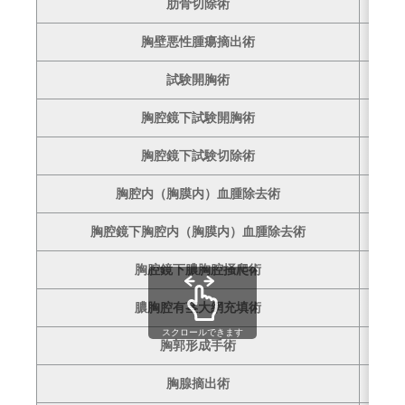
肋骨切除術
–
胸壁悪性腫瘍摘出術
–
試験開胸術
–
胸腔鏡下試験開胸術
3
胸腔鏡下試験切除術
2
胸腔内（胸膜内）血腫除去術
–
胸腔鏡下胸腔内（胸膜内）血腫除去術
–
胸腔鏡下膿胸腔掻爬術
8
膿胸腔有茎大網充填術
–
スクロールできます
胸郭形成手術
–
胸腺摘出術
–