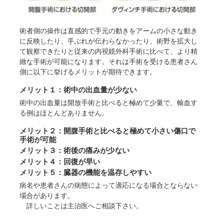
術者側の操作は直感的で手元の動きをアームの小さな動き
に反映したり、手ぶれが伝わらなかったり、術野を拡大し
て観察できたりと従来の内視鏡外科手術に比べて、より精
緻な手術が可能になります。それは手術を受ける患者さん
側に以下に挙げるメリットが期待できます。
メリット１：術中の出血量が少ない
術中の出血量は開放手術と比べると極めて少量で、輸血す
る例はほとんどありません。
メリット２：開腹手術と比べると極めて小さい傷口で
手術が可能
メリット３：術後の痛みが少ない
メリット４：回復が早い
メリット５：臓器の機能を温存しやすい
病名や患者さんの病態によって適応になる場合とならない
場合があります。
詳しいことは主治医へご相談下さい。