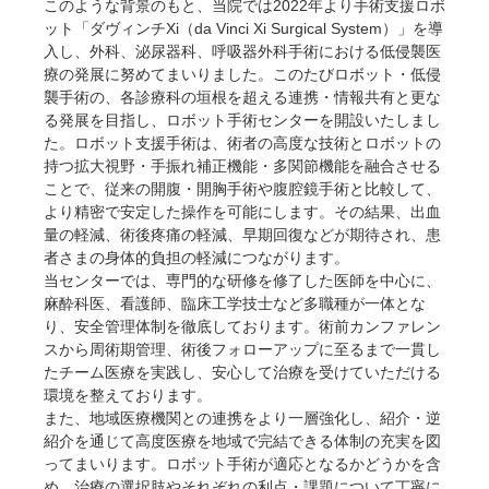
このような背景のもと、当院では2022年より手術支援ロボ
ット「ダヴィンチXi（da Vinci Xi Surgical System）」を導
入し、外科、泌尿器科、呼吸器外科手術における低侵襲医
療の発展に努めてまいりました。このたびロボット・低侵
襲手術の、各診療科の垣根を超える連携・情報共有と更な
る発展を目指し、ロボット手術センターを開設いたしまし
た。ロボット支援手術は、術者の高度な技術とロボットの
持つ拡大視野・手振れ補正機能・多関節機能を融合させる
ことで、従来の開腹・開胸手術や腹腔鏡手術と比較して、
より精密で安定した操作を可能にします。その結果、出血
量の軽減、術後疼痛の軽減、早期回復などが期待され、患
者さまの身体的負担の軽減につながります。
当センターでは、専門的な研修を修了した医師を中心に、
麻酔科医、看護師、臨床工学技士など多職種が一体とな
り、安全管理体制を徹底しております。術前カンファレン
スから周術期管理、術後フォローアップに至るまで一貫し
たチーム医療を実践し、安心して治療を受けていただける
環境を整えております。
また、地域医療機関との連携をより一層強化し、紹介・逆
紹介を通じて高度医療を地域で完結できる体制の充実を図
ってまいります。ロボット手術が適応となるかどうかを含
め、治療の選択肢やそれぞれの利点・課題について丁寧に