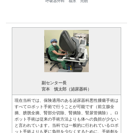
呼吸器外科 福永 亮朗
副センター長
宮本 慎太郎（泌尿器科）
現在当科では、保険適用のある泌尿器科悪性腫瘍手術は
すべてロボット手術で行うことが可能です（前立腺全
摘、膀胱全摘、腎部分切除、腎摘除、腎尿管摘除）。ロ
ボット手術は従来の手術方法よりも体への負担が少ない
と言われています。当科では一般的に行われているロボ
ット手術よりも更に負担を少なくするために、手術創を