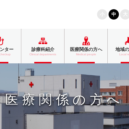
文字の大きさ
小
中
大
ンター
診療科紹介
医療関係の方へ
地域
 checkup
Clinical departments
Medical people
Local r
医療関係の方へ