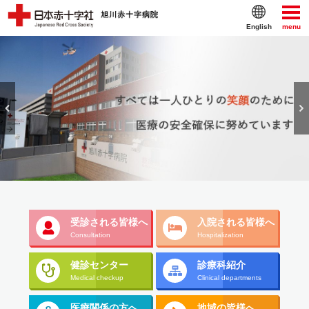
English
menu
受診される
皆様へ
入院される
皆様へ
Consultation
Hospitalization
健診センター
診療科紹介
Medical checkup
Clinical departments
医療関係の方へ
地域の皆様へ