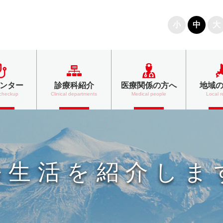
文字の大きさ
小
中
大
ンター
診療科紹介
医療関係の方へ
地域
 checkup
Clinical departments
Medical people
Local r
修生活を紹介しま