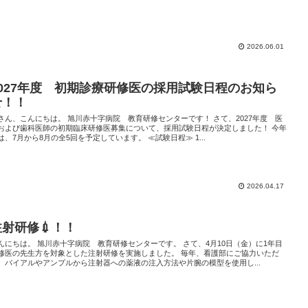
2026.06.01
2027年度 初期診療研修医の採用試験日程のお知ら
せ！！
さん、こんにちは。 旭川赤十字病院 教育研修センターです！ さて、2027年度 医
および歯科医師の初期臨床研修医募集について、採用試験日程が決定しました！ 今年
は、7月から8月の全5回を予定しています。 ≪試験日程≫ 1...
2026.04.17
注射研修💉！！
んにちは。 旭川赤十字病院 教育研修センターです。 さて、4月10日（金）に1年目
修医の先生方を対象とした注射研修を実施しました。 毎年、看護部にご協力いただ
、バイアルやアンプルから注射器への薬液の注入方法や片腕の模型を使用し...