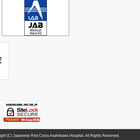
ight (C) Japanese Red Cross Asahikawa Hospital. All Rights Reserved.