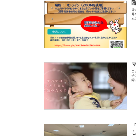
皆
修
ム
こ
チ
録