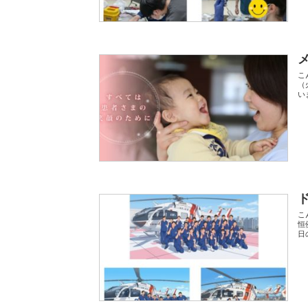
こ
（
い
こ
恒
日