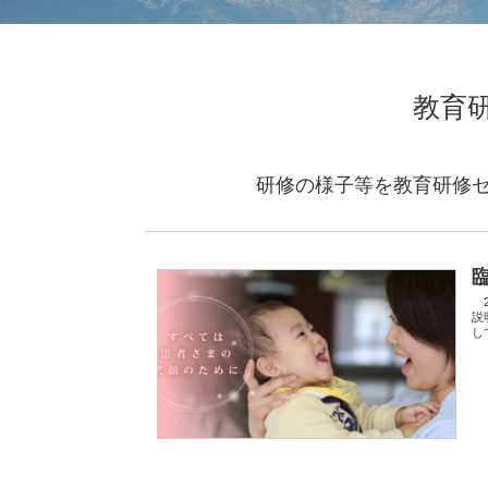
教育
研修の様子等を
教育研修
2
説
し