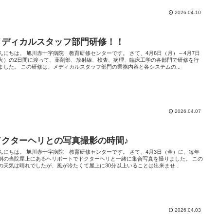
2026.04.10
メディカルスタッフ部門研修！！
んにちは。 旭川赤十字病院 教育研修センターです。 さて、4月6日（月）～4月7日
火）の2日間に渡って、薬剤部、放射線、検査、病理、臨床工学の各部門で研修を行
ました。 この研修は、メディカルスタッフ部門の業務内容と各システムの...
2026.04.07
ドクターヘリとの写真撮影の時間♪
んにちは。 旭川赤十字病院 教育研修センターです。 さて、4月3日（金）に、毎年
例の当院屋上にあるヘリポートでドクターヘリと一緒に集合写真を撮りました。 この
の天気は晴れでしたが、風が冷たくて屋上に30分以上いることは出来ませ...
2026.04.03