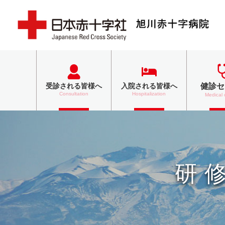
健診セ
受診される
皆様へ
入院される
皆様へ
Consultation
Hospitalization
Medical
研