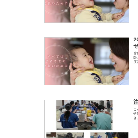
皆
師
度
こ
研
き