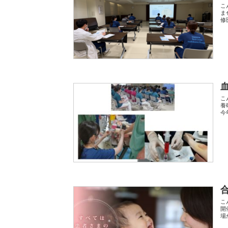
こ
ま
修
こ
養
今
こ
開
場