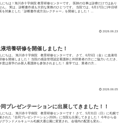
んにちは！旭川赤十字病院 教育研修センターです。 医師の仕事は診療だけではあり
せん。 実は、診断書作成も大切な業務のひとつです。 当院では、6月17日に1年目研
医を対象とした「診断書作成方法レクチャー」を開催しました！ ...
2026.06.23
血液培養研修を開催しました！
んにちは。 旭川赤十字病院 教育研修センターです。 さて、6月5日（金）に血液培
研修を開催しました！ 当院の感染管理認定看護師と外部業者の方にご協力いただき、
年度は座学のみ新人看護師も参加されました！ 座学では、業者の方...
2026.06.05
合同プレゼンテーションに出展してきました！！
んにちは。 旭川赤十字病院 教育研修センターです！ さて、5月31日（日）に札幌で
催された『合同プレゼンテーション2026』に当院も出展してきました！ 今年から会
がグランドメルキュール札幌大通公園に変更され、会場内の配置も変わ...