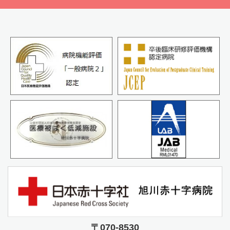
〒070-8530