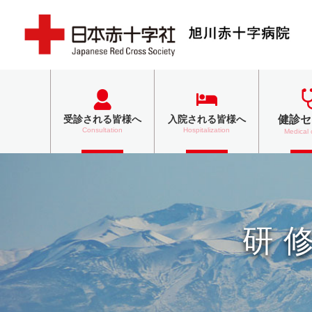
健診セ
受診される
皆様へ
入院される
皆様へ
Consultation
Hospitalization
Medical
研