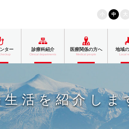
文字の大きさ
小
中
大
ンター
診療科紹介
医療関係の方へ
地域
 checkup
Clinical departments
Medical people
Local r
修生活を紹介しま