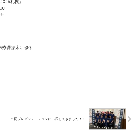
025札幌」
00
ラザ
医療課臨床研修係
合同プレゼンテーションに出展してきました！！