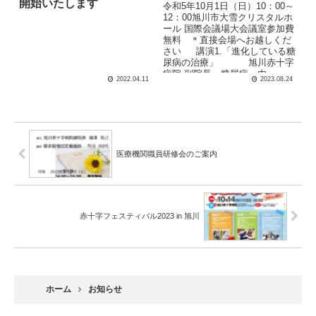
開始いたします
令和5年10月1日（日）10：00～
12：00旭川市大雪クリスタルホ
ール 国際会議場大会議室参加費
無料 ＊直接会場へお越しくだ
さい 講演1.「進化している糖
尿病の治療」 旭川赤十字
病院 副院長 糖尿病・内...
2022.04.11
2023.08.24
医療機関職員研修会のご案内
赤十字フェスティバル2023 in 旭川
ホーム
お知らせ