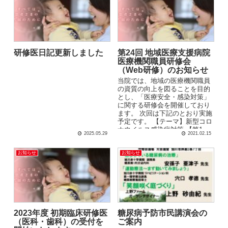
研修医日記更新しました
第24回 地域医療支援病院
医療機関職員研修会
（Web研修）のお知らせ
当院では、地域の医療機関職員
の資質の向上を図ることを目的
とし、「医療安全・感染対策」
に関する研修会を開催しており
ます。 次回は下記のとおり実施
予定です。 【テーマ】新型コロ
ナウイルス感染症対策 【第1
2025.05.29
2021.02.15
部】2021年2月22日（月）...
お知らせ
お知らせ
2023年度 初期臨床研修医
糖尿病予防市民講演会の
（医科・歯科）の受付を
ご案内