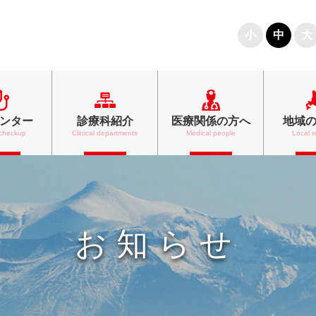
文字の大きさ
小
中
大
ンター
診療科紹介
医療関係の方へ
地域
 checkup
Clinical departments
Medical people
Local r
お知らせ