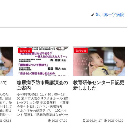
旭川赤十字病院
お知らせ
お知らせ
いて
糖尿病予防市民講演会の
教育研修センター日記更
ご案内
新しました
大のた
令和8年9月5日（土）10：00～12：
期間、健診
00 旭川市大雪クリスタルホール 2階
ます。受
レセプション室 参加費無料 ＊直接
かけして
会場へお越しください 来場特典
解の程よ
＊あさひかわ健幸アプリ 100ポイ
期間中、
ント 講演1.「肥満治療薬はなぜやせ
いる方に
る？ ...
21.05.18
2026.07.29
2026.04.17
2026.04.20