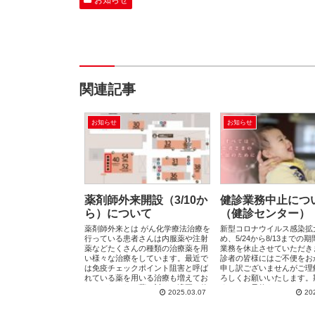
お知らせ
関連記事
お知らせ
お知らせ
薬剤師外来開設（3/10か
健診業務中止につ
ら）について
（健診センター）
薬剤師外来とは がん化学療法治療を
新型コロナウイルス感染拡
行っている患者さんは内服薬や注射
め、5/24から8/13までの
薬などたくさんの種類の治療薬を用
業務を休止させていただき
い様々な治療をしています。最近で
診者の皆様にはご不便をお
は免疫チェックポイント阻害と呼ば
申し訳ございませんがご理
れている薬を用いる治療も増えてお
ろしくお願いいたします。
り、それぞれの薬に対して適正に使
すでにご予約をいただいて
2025.03.07
20
用して...
は、順...