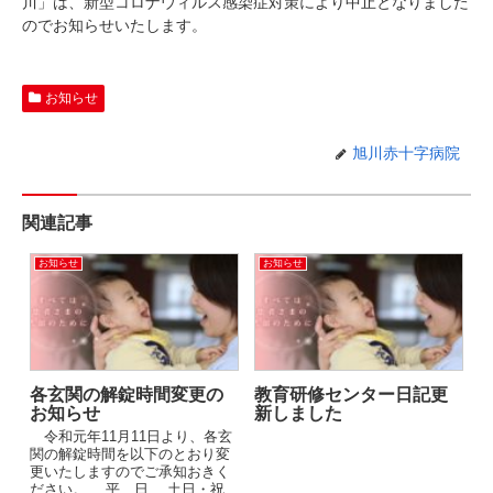
川」は、新型コロナウィルス感染症対策により中止となりました
のでお知らせいたします。
お知らせ
旭川赤十字病院
関連記事
お知らせ
お知らせ
各玄関の解錠時間変更の
教育研修センター日記更
お知らせ
新しました
令和元年11月11日より、各玄
関の解錠時間を以下のとおり変
更いたしますのでご承知おきく
ださい。 平 日 土日・祝