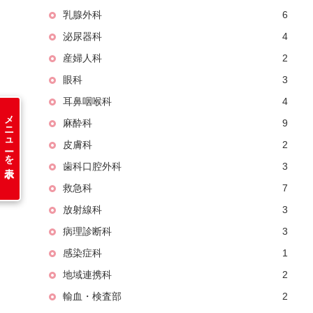
乳腺外科
6
泌尿器科
4
産婦人科
2
眼科
3
耳鼻咽喉科
4
メニューを表示
麻酔科
9
皮膚科
2
歯科口腔外科
3
救急科
7
放射線科
3
病理診断科
3
感染症科
1
地域連携科
2
輸血・検査部
2