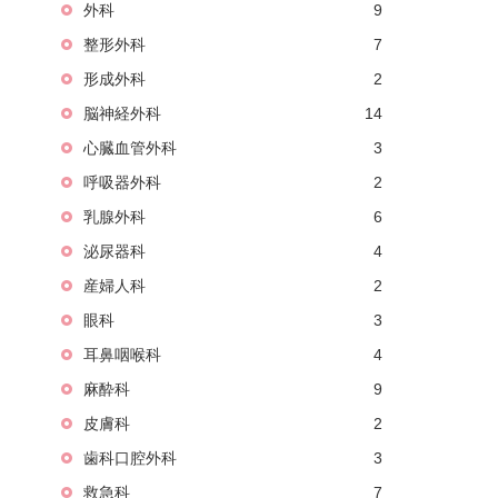
外科
9
整形外科
7
形成外科
2
脳神経外科
14
心臓血管外科
3
呼吸器外科
2
乳腺外科
6
泌尿器科
4
産婦人科
2
眼科
3
耳鼻咽喉科
4
麻酔科
9
皮膚科
2
歯科口腔外科
3
救急科
7