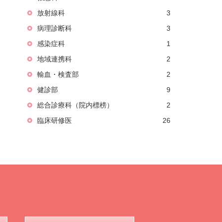
放射線科
3
病理診断科
3
感染症科
1
地域連携科
2
輸血・検査部
2
健診部
9
総合診療科（院内標榜）
2
臨床研修医
26