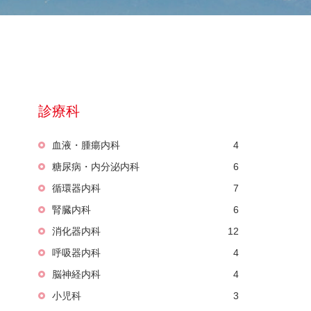
診療科
血液・腫瘍内科
4
糖尿病・内分泌内科
6
循環器内科
7
腎臓内科
6
消化器内科
12
呼吸器内科
4
脳神経内科
4
小児科
3