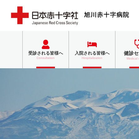
健診セ
受診される
皆様へ
入院される
皆様へ
Consultation
Hospitalization
Medical