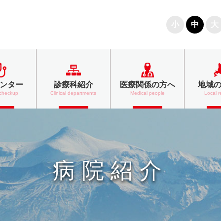
文字の大きさ
小
中
大
ンター
診療科紹介
医療関係の方へ
地域
 checkup
Clinical departments
Medical people
Local r
病院紹介