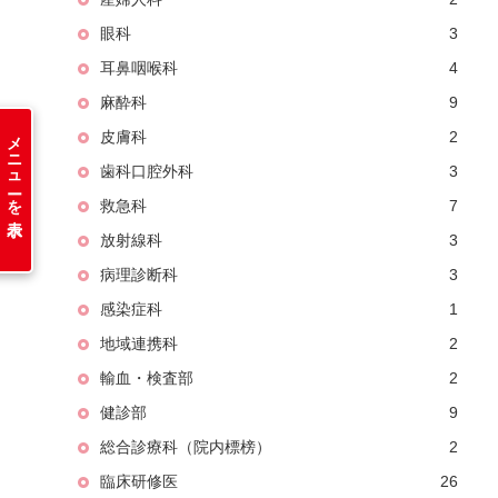
眼科
3
耳鼻咽喉科
4
麻酔科
9
メニューを表示
皮膚科
2
歯科口腔外科
3
救急科
7
放射線科
3
病理診断科
3
感染症科
1
地域連携科
2
輸血・検査部
2
健診部
9
総合診療科（院内標榜）
2
臨床研修医
26