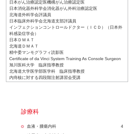
日本がん治療認定医機構がん治療認定医
日本消化器外科学会消化器がん外科治療認定医
北海道外科学会評議員
日本臨床外科学会北海道支部評議員
インフェクションコントロールドクター（ＩＣＤ）（日本外
科感染症学会）
日本ＤＭＡＴ
北海道ＤＭＡＴ
精中委マンモグラフィ読影医
Certificate of da Vinci System Training As Console Surgeon
旭川医科大学 臨床指導教授
北海道大学医学部医学科 臨床指導教授
内痔核に対する四段階注射講習会受講
診療科
血液・腫瘍内科
4