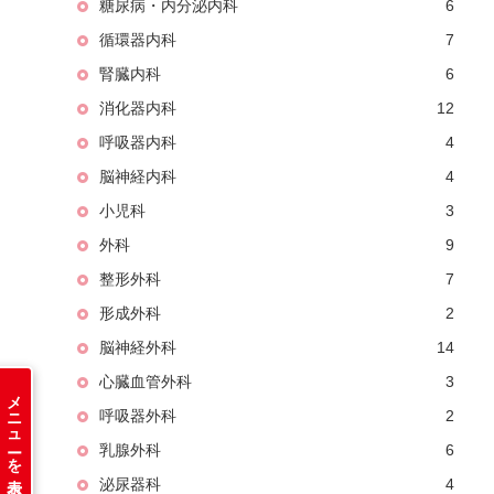
糖尿病・内分泌内科
6
循環器内科
7
腎臓内科
6
消化器内科
12
呼吸器内科
4
脳神経内科
4
小児科
3
外科
9
整形外科
7
形成外科
2
脳神経外科
14
心臓血管外科
3
メニューを表示
呼吸器外科
2
乳腺外科
6
泌尿器科
4