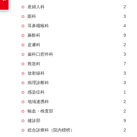
産婦人科
2
眼科
3
耳鼻咽喉科
4
麻酔科
9
皮膚科
2
歯科口腔外科
3
救急科
7
放射線科
3
病理診断科
3
感染症科
1
地域連携科
2
輸血・検査部
2
健診部
9
総合診療科（院内標榜）
2