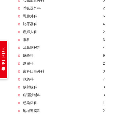
心臓血管外科
3
呼吸器外科
2
乳腺外科
6
泌尿器科
4
産婦人科
2
眼科
3
メニューを表示
耳鼻咽喉科
4
麻酔科
9
皮膚科
2
歯科口腔外科
3
救急科
7
放射線科
3
病理診断科
3
感染症科
1
地域連携科
2