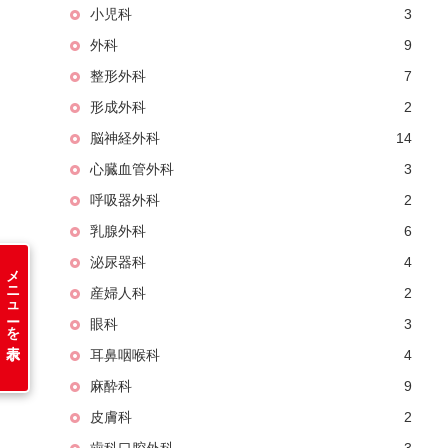
小児科
3
外科
9
整形外科
7
形成外科
2
脳神経外科
14
心臓血管外科
3
呼吸器外科
2
乳腺外科
6
泌尿器科
4
メニューを表示
産婦人科
2
眼科
3
耳鼻咽喉科
4
麻酔科
9
皮膚科
2