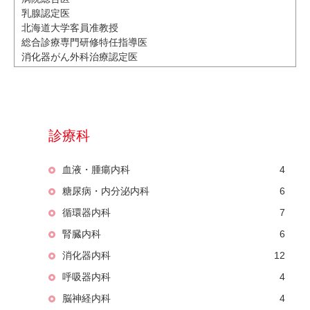
乳腺認定医
北海道大学客員准教授
総合診療専門研修特任指導医
消化器がん外科治療認定医
診療科
血液・腫瘍内科
4
糖尿病・内分泌内科
6
循環器内科
7
腎臓内科
6
消化器内科
12
呼吸器内科
4
脳神経内科
4