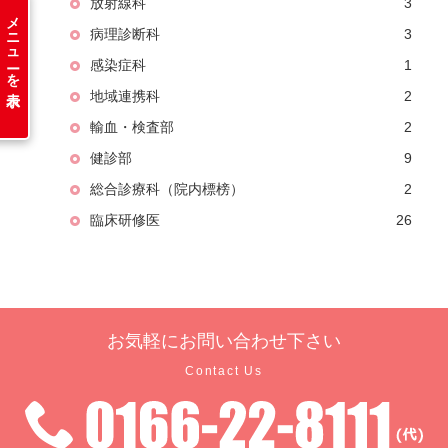
放射線科
3
メニューを表示
病理診断科
3
感染症科
1
地域連携科
2
輸血・検査部
2
健診部
9
総合診療科（院内標榜）
2
臨床研修医
26
お気軽に
お問い合わせ下さい
Contact Us