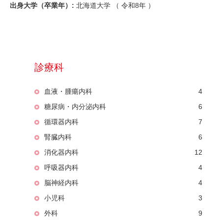
出身大学（卒業年）:
北海道大学 （
令和8年
）
診療科
血液・腫瘍内科
4
糖尿病・内分泌内科
6
循環器内科
7
腎臓内科
6
消化器内科
12
呼吸器内科
4
脳神経内科
4
小児科
3
外科
9