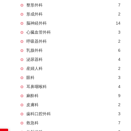
整形外科
7
形成外科
2
脳神経外科
14
心臓血管外科
3
呼吸器外科
2
乳腺外科
6
泌尿器科
4
産婦人科
2
眼科
3
耳鼻咽喉科
4
麻酔科
9
皮膚科
2
歯科口腔外科
3
救急科
7