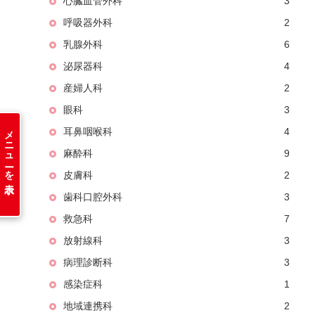
心臓血管外科
3
呼吸器外科
2
乳腺外科
6
泌尿器科
4
産婦人科
2
眼科
3
メニューを表示
耳鼻咽喉科
4
麻酔科
9
皮膚科
2
歯科口腔外科
3
救急科
7
放射線科
3
病理診断科
3
感染症科
1
地域連携科
2