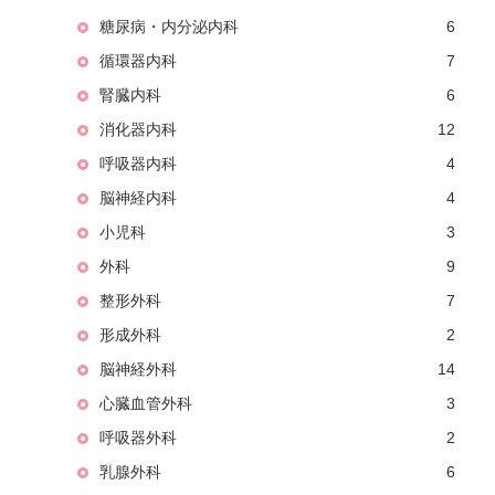
糖尿病・内分泌内科
6
循環器内科
7
腎臓内科
6
消化器内科
12
呼吸器内科
4
脳神経内科
4
小児科
3
外科
9
整形外科
7
形成外科
2
脳神経外科
14
心臓血管外科
3
呼吸器外科
2
乳腺外科
6