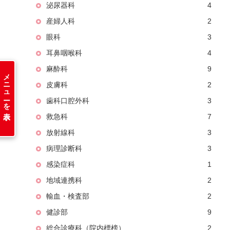
泌尿器科
4
産婦人科
2
眼科
3
耳鼻咽喉科
4
麻酔科
9
メニューを表示
皮膚科
2
歯科口腔外科
3
救急科
7
放射線科
3
病理診断科
3
感染症科
1
地域連携科
2
輸血・検査部
2
健診部
9
総合診療科（院内標榜）
2